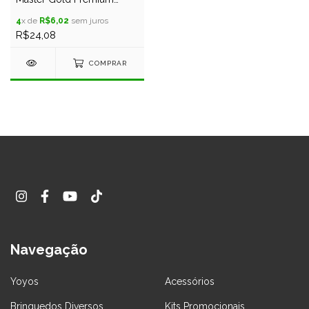
Lançamento + 3 Cordas
4
x de
R$6,02
sem juros
R$24,08
COMPRAR
Navegação
Yoyos
Acessórios
Brinquedos Diversos
Kits Promocionais