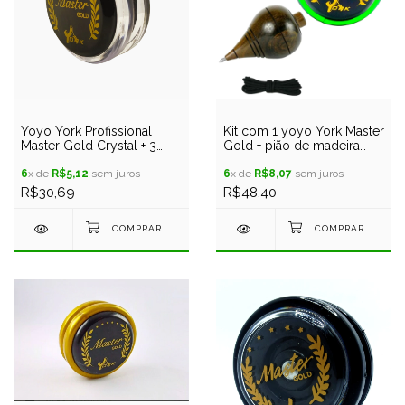
Yoyo York Profissional
Kit com 1 yoyo York Master
Master Gold Crystal + 3
Gold + pião de madeira
cordas
Premium
6
x de
R$5,12
sem juros
6
x de
R$8,07
sem juros
R$30,69
R$48,40