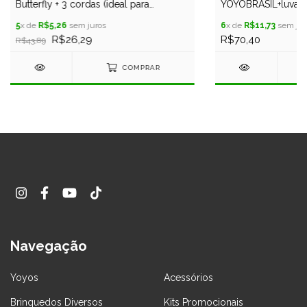
Butterfly + 3 cordas (ideal para
YOYOBRASIL+luva +
iniciantes)
5
x de
R$5,26
sem juros
6
x de
R$11,73
sem jur
R$26,29
R$70,40
R$43,89
COMPRAR
Navegação
Yoyos
Acessórios
Brinquedos Diversos
Kits Promocionais