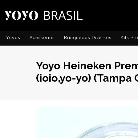
Yoyos
Acessórios
Brinquedos Diversos
Kits Pr
Yoyo Heineken Premi
(ioio,yo-yo) (Tampa C