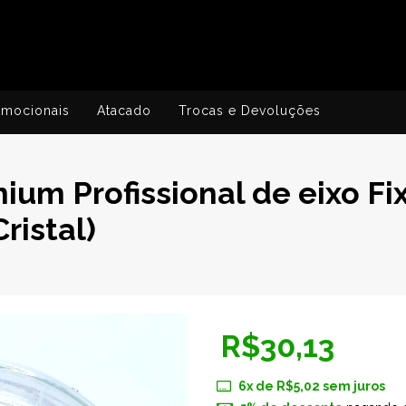
omocionais
Atacado
Trocas e Devoluções
um Profissional de eixo Fi
ristal)
R$30,13
6
x de
R$5,02
sem juros