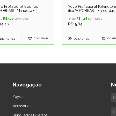
o Profissional Eixo fixo
Yoyo Profissional Kakaroto e
OBRASIL Mariposa + 3
fixo YOYOBRASIL + 3 cordas
rdas
de
R$7,20
sem juros
3
x de
R$5,28
sem juros
14,40
R$15,84
DETALHES
COMPRAR
DETALHES
COMP
Navegação
N
Yoyos
Acessórios
Brinquedos Diversos