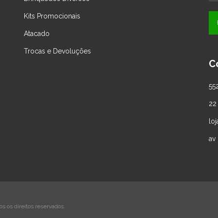
Kits Promocionais
Atacado
Trocas e Devoluções
C
55
22
lo
av 
 os direitos reservados.