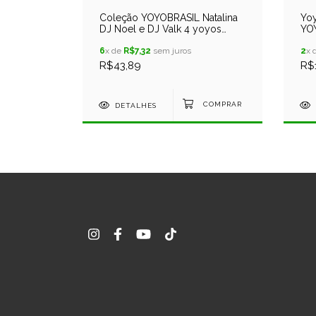
l
Coleção YOYOBRASIL Natalina
Yoy
s
DJ Noel e DJ Valk 4 yoyos
YOY
Profissionais
co
6
x de
R$7,32
sem juros
2
x 
R$43,89
R$
COMPRAR
DETALHES