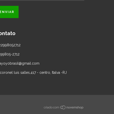
ontato
22998052712
 99805-2712
jayoyobrasil@gmail.com
coronel luis salles,417 - centro, Italva -RJ