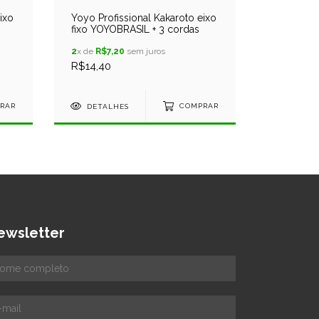
ixo
Yoyo Profissional Kakaroto eixo
Yoyo Prof
fixo YOYOBRASIL + 3 cordas
fixo YOYO
2
x de
R$7,20
sem juros
2
x de
R$7,
R$14,40
R$14,40
RAR
DETALHES
COMPRAR
DETAL
ewsletter