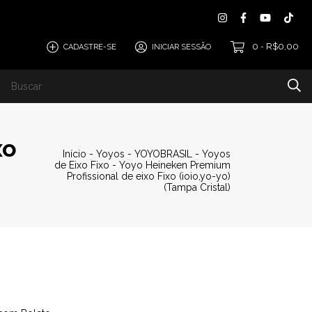
0
R$0,00
CADASTRE-SE
INICIAR SESSÃO
-
xo
Início
-
Yoyos
-
YOYOBRASIL
-
Yoyos
de Eixo Fixo
-
Yoyo Heineken Premium
Profissional de eixo Fixo (ioio,yo-yo)
(Tampa Cristal)