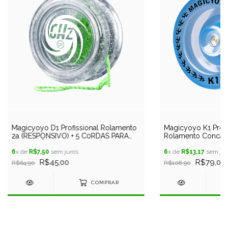
Magicyoyo D1 Profissional Rolamento
Magicyoyo K1 Profi
2a (RESPONSIVO) + 5 C0RDAS PARA
Rolamento Concavo 
REPOSIÇÃO
(não responsivo)
6
x de
R$7,50
sem juros
6
x de
R$13,17
sem jur
R$45,00
R$79,00
R$64,90
R$108,90
COMPRAR