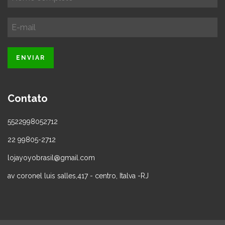
Contato
5522998052712
22 99805-2712
lojayoyobrasil@gmail.com
av coronel luis salles,417 - centro, Italva -RJ